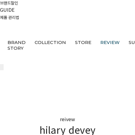
브랜드할인
GUIDE
제품 관리법
BRAND
COLLECTION
STORE
REVIEW
S
STORY
reivew
hilary devey