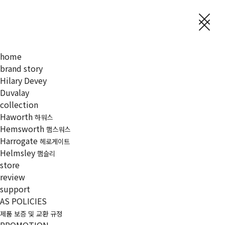
home
brand story
Hilary Devey
Duvalay
collection
Haworth
하워스
Hemsworth
햄스워스
Harrogate
헤로게이트
Helmsley
햄슬리
store
review
support
AS POLICIES
제품 보증 및 교환 규정