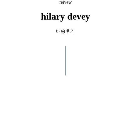
reivew
hilary devey
배송후기