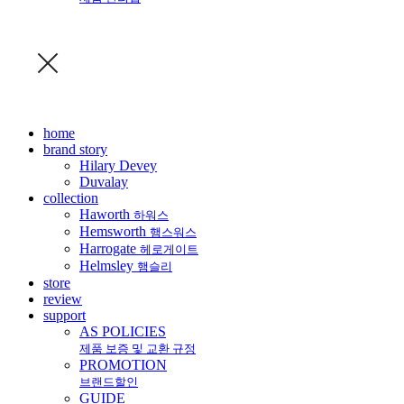
home
brand story
Hilary Devey
Duvalay
collection
Haworth
하워스
Hemsworth
햄스워스
Harrogate
헤로게이트
Helmsley
햄슬리
store
review
support
AS POLICIES
제품 보증 및 교환 규정
PROMOTION
브랜드할인
GUIDE