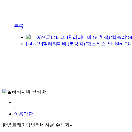
목록
이전글
[24.8.23]힐러리디비 (인천점) '햄슬리' SK S
[24.8.19]힐러리디비 (분당점) '햄스워스' SK Size (180
개인정보처리방침
·
이용약관
한영트레이딩인터네셔날 주식회사