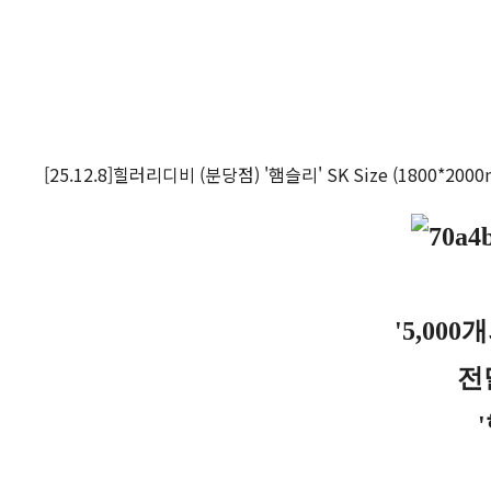
[25.12.8]힐러리디비 (분당점) '햄슬리' SK Size (1800*200
'5,00
전