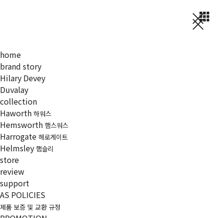
home
brand story
Hilary Devey
Duvalay
collection
Haworth
하워스
Hemsworth
햄스워스
Harrogate
헤로게이트
Helmsley
햄슬리
store
review
support
AS POLICIES
제품 보증 및 교환 규정